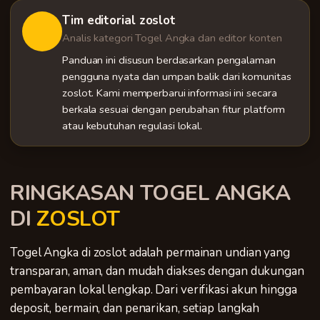
Tim editorial zoslot
Analis kategori Togel Angka dan editor konten
Panduan ini disusun berdasarkan pengalaman
pengguna nyata dan umpan balik dari komunitas
zoslot. Kami memperbarui informasi ini secara
berkala sesuai dengan perubahan fitur platform
atau kebutuhan regulasi lokal.
RINGKASAN TOGEL ANGKA
DI
ZOSLOT
Togel Angka di zoslot adalah permainan undian yang
transparan, aman, dan mudah diakses dengan dukungan
pembayaran lokal lengkap. Dari verifikasi akun hingga
deposit, bermain, dan penarikan, setiap langkah