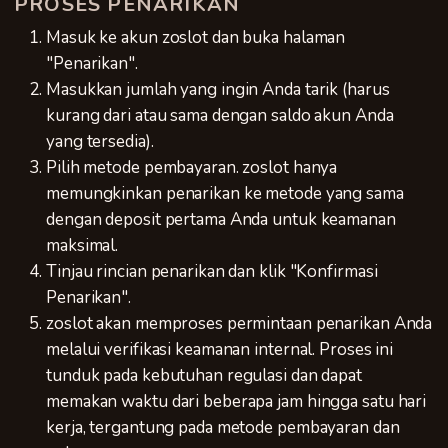
PROSES PENARIKAN
Masuk ke akun zoslot dan buka halaman
"Penarikan".
Masukkan jumlah yang ingin Anda tarik (harus
kurang dari atau sama dengan saldo akun Anda
yang tersedia).
Pilih metode pembayaran. zoslot hanya
memungkinkan penarikan ke metode yang sama
dengan deposit pertama Anda untuk keamanan
maksimal.
Tinjau rincian penarikan dan klik "Konfirmasi
Penarikan".
zoslot akan memproses permintaan penarikan Anda
melalui verifikasi keamanan internal. Proses ini
tunduk pada kebutuhan regulasi dan dapat
memakan waktu dari beberapa jam hingga satu hari
kerja, tergantung pada metode pembayaran dan