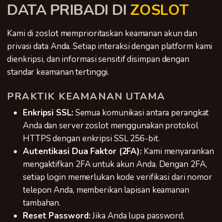
DATA PRIBADI DI
ZOSLOT
Kami di zoslot memprioritaskan keamanan akun dan
privasi data Anda. Setiap interaksi dengan platform kami
dienkripsi, dan informasi sensitif disimpan dengan
standar keamanan tertinggi.
PRAKTIK KEAMANAN UTAMA
Enkripsi SSL:
Semua komunikasi antara perangkat
Anda dan server zoslot menggunakan protokol
HTTPS dengan enkripsi SSL 256-bit.
Autentikasi Dua Faktor (2FA):
Kami menyarankan
mengaktifkan 2FA untuk akun Anda. Dengan 2FA,
setiap login memerlukan kode verifikasi dari nomor
telepon Anda, memberikan lapisan keamanan
tambahan.
Reset Password:
Jika Anda lupa password,