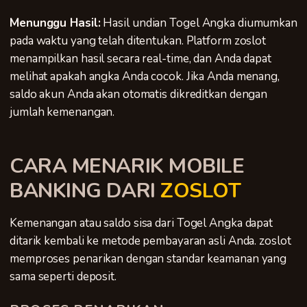
Menunggu Hasil:
Hasil undian Togel Angka diumumkan
pada waktu yang telah ditentukan. Platform zoslot
menampilkan hasil secara real-time, dan Anda dapat
melihat apakah angka Anda cocok. Jika Anda menang,
saldo akun Anda akan otomatis dikreditkan dengan
jumlah kemenangan.
CARA MENARIK MOBILE
BANKING DARI
ZOSLOT
Kemenangan atau saldo sisa dari Togel Angka dapat
ditarik kembali ke metode pembayaran asli Anda. zoslot
memproses penarikan dengan standar keamanan yang
sama seperti deposit.