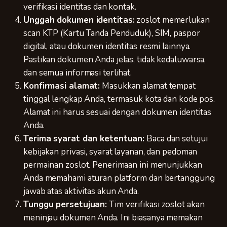
verifikasi identitas dan kontak.
Unggah dokumen identitas:
zoslot memerlukan
scan KTP (Kartu Tanda Penduduk), SIM, paspor
digital, atau dokumen identitas resmi lainnya.
Pastikan dokumen Anda jelas, tidak kedaluwarsa,
dan semua informasi terlihat.
Konfirmasi alamat:
Masukkan alamat tempat
tinggal lengkap Anda, termasuk kota dan kode pos.
Alamat ini harus sesuai dengan dokumen identitas
Anda.
Terima syarat dan ketentuan:
Baca dan setujui
kebijakan privasi, syarat layanan, dan pedoman
permainan zoslot. Penerimaan ini menunjukkan
Anda memahami aturan platform dan bertanggung
jawab atas aktivitas akun Anda.
Tunggu persetujuan:
Tim verifikasi zoslot akan
meninjau dokumen Anda. Ini biasanya memakan