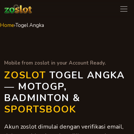
zoslot
Home
›
Togel Angka
Mobile from zoslot in your Account Ready.
ZOSLOT
TOGEL ANGKA
— MOTOGP,
BADMINTON &
SPORTSBOOK
Akun zoslot dimulai dengan verifikasi email,