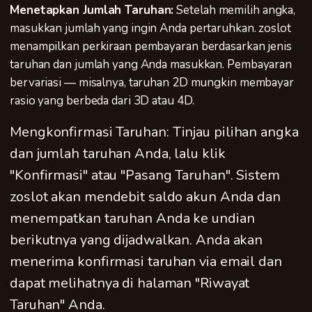
Menetapkan Jumlah Taruhan:
Setelah memilih angka,
masukkan jumlah yang ingin Anda pertaruhkan. zoslot
menampilkan perkiraan pembayaran berdasarkan jenis
taruhan dan jumlah yang Anda masukkan. Pembayaran
bervariasi — misalnya, taruhan 2D mungkin membayar
rasio yang berbeda dari 3D atau 4D.
Mengkonfirmasi Taruhan:
Tinjau pilihan angka
dan jumlah taruhan Anda, lalu klik
"Konfirmasi" atau "Pasang Taruhan". Sistem
zoslot akan mendebit saldo akun Anda dan
menempatkan taruhan Anda ke undian
berikutnya yang dijadwalkan. Anda akan
menerima konfirmasi taruhan via email dan
dapat melihatnya di halaman "Riwayat
Taruhan" Anda.