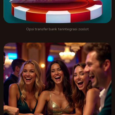
Opsi transfer bank terintegrasi zoslot