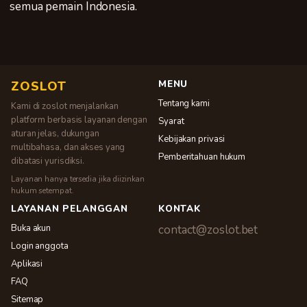
semua pemain Indonesia.
MENU
ZOSLOT
Tentang kami
Kami di zoslot menjalankan
platform berbasis layanan dengan
Syarat
aturan jelas, dukungan
Kebijakan privasi
multibahasa, dan akses yang
Pemberitahuan hukum
dibatasi yurisdiksi.
Layanan hanya tersedia jika diizinkan
hukum setempat.
LAYANAN PELANGGAN
KONTAK
Buka akun
contact@zoslot.bet
Login anggota
Aplikasi
FAQ
Sitemap