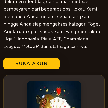
dokumen identitas, dan pilihan metode
pembayaran dari beberapa opsi lokal. Kami
memandu Anda melalui setiap langkah
hingga Anda siap mengakses kategori Togel
Angka dan sportsbook kami yang mencakup
Liga 1 Indonesia, Piala AFF, Champions
League, MotoGP, dan olahraga lainnya.
BUKA AKUN