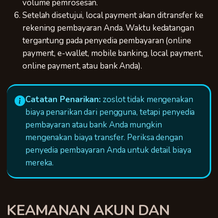
volume pemrosesan.
Setelah disetujui, local payment akan ditransfer ke
rekening pembayaran Anda. Waktu kedatangan
tergantung pada penyedia pembayaran (online
payment, e-wallet, mobile banking, local payment,
online payment, atau bank Anda).
Catatan Penarikan:
zoslot tidak mengenakan
biaya penarikan dari pengguna, tetapi penyedia
pembayaran atau bank Anda mungkin
mengenakan biaya transfer. Periksa dengan
penyedia pembayaran Anda untuk detail biaya
mereka.
KEAMANAN AKUN DAN