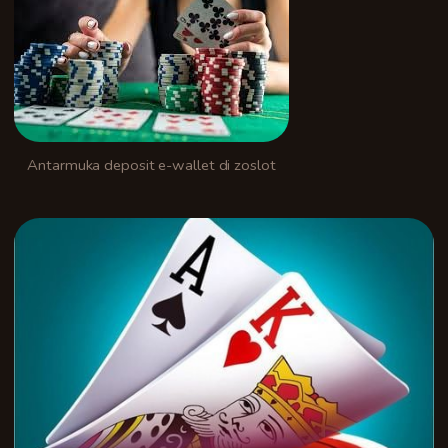
Antarmuka deposit e-wallet di zoslot