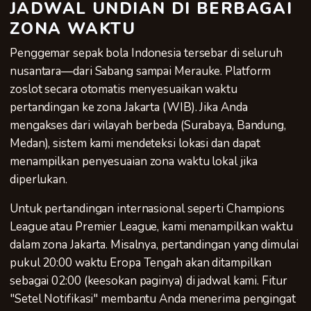
JADWAL UNDIAN DI BERBAGAI
ZONA WAKTU
Penggemar sepak bola Indonesia tersebar di seluruh
nusantara—dari Sabang sampai Merauke. Platform
zoslot secara otomatis menyesuaikan waktu
pertandingan ke zona Jakarta (WIB). Jika Anda
mengakses dari wilayah berbeda (Surabaya, Bandung,
Medan), sistem kami mendeteksi lokasi dan dapat
menampilkan penyesuaian zona waktu lokal jika
diperlukan.
Untuk pertandingan internasional seperti Champions
League atau Premier League, kami menampilkan waktu
dalam zona Jakarta. Misalnya, pertandingan yang dimulai
pukul 20:00 waktu Eropa Tengah akan ditampilkan
sebagai 02:00 (keesokan paginya) di jadwal kami. Fitur
"Setel Notifikasi" membantu Anda menerima pengingat