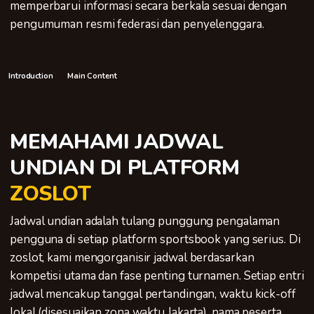
memperbarui informasi secara berkala sesuai dengan
pengumuman resmi federasi dan penyelenggara.
Introduction
Main Content
MEMAHAMI JADWAL
UNDIAN DI PLATFORM
ZOSLOT
Jadwal undian adalah tulang punggung pengalaman
pengguna di setiap platform sportsbook yang serius. Di
zoslot, kami mengorganisir jadwal berdasarkan
kompetisi utama dan fase penting turnamen. Setiap entri
jadwal mencakup tanggal pertandingan, waktu kick-off
lokal (disesuaikan zona waktu Jakarta), nama peserta,