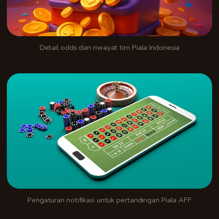
Detail odds dan riwayat tim Piala Indonesia
Pengaturan notifikasi untuk pertandingan Piala AFF