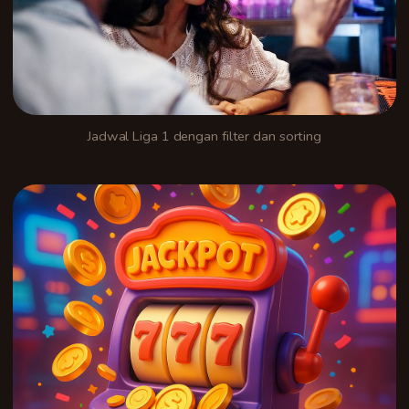
Jadwal Liga 1 dengan filter dan sorting