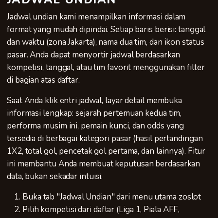
Jadwal undian kami menampilkan informasi dalam
format yang mudah dipindai. Setiap baris berisi: tanggal
dan waktu (zona Jakarta), nama dua tim, dan ikon status
pasar. Anda dapat menyortir jadwal berdasarkan
kompetisi, tanggal, atau tim favorit menggunakan filter
di bagian atas daftar.
Saat Anda klik entri jadwal, layar detail membuka
informasi lengkap: sejarah pertemuan kedua tim,
performa musim ini, pemain kunci, dan odds yang
tersedia di berbagai kategori pasar (hasil pertandingan
1X2, total gol, pencetak gol pertama, dan lainnya). Fitur
ini membantu Anda membuat keputusan berdasarkan
data, bukan sekadar intuisi.
Buka tab "Jadwal Undian" dari menu utama zoslot
Pilih kompetisi dari daftar (Liga 1, Piala AFF,