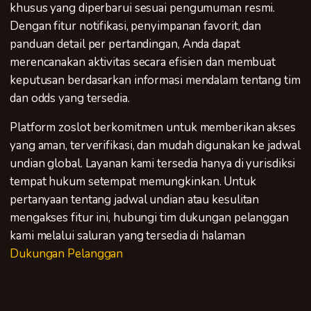
khusus yang diperbarui sesuai pengumuman resmi.
Dengan fitur notifikasi, penyimpanan favorit, dan
panduan detail per pertandingan, Anda dapat
merencanakan aktivitas secara efisien dan membuat
keputusan berdasarkan informasi mendalam tentang tim
dan odds yang tersedia.
Platform zoslot berkomitmen untuk memberikan akses
yang aman, terverifikasi, dan mudah digunakan ke jadwal
undian global. Layanan kami tersedia hanya di yurisdiksi
tempat hukum setempat memungkinkan. Untuk
pertanyaan tentang jadwal undian atau kesulitan
mengakses fitur ini, hubungi tim dukungan pelanggan
kami melalui saluran yang tersedia di halaman
Dukungan Pelanggan